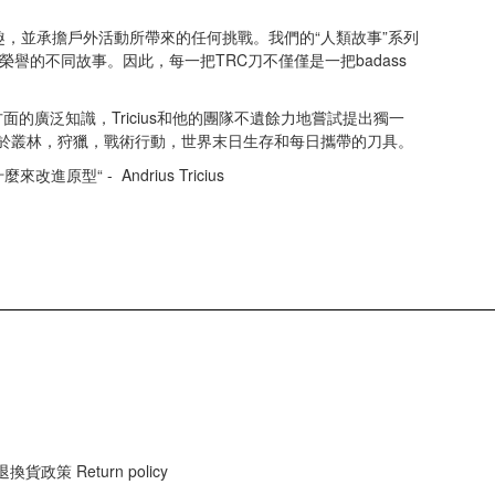
樂趣，並承擔戶外活動所帶來的任何挑戰。我們的“人類故事”系列
的不同故事。因此，每一把TRC刀不僅僅是一把badass
和設計方面的廣泛知識，Tricius和他的團隊不遺餘力地嘗試提出獨一
範圍包括用於叢林，狩獵，戰術行動，世界末日生存和每日攜帶的刀具。
 - Andrius Tricius
退換貨政策 Return policy