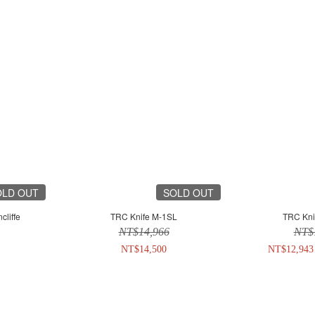
OLD OUT
SOLD OUT
cliffe
TRC Knife M-1SL
TRC Kni
NT$14,966
NT$
NT$14,500
NT$12,943