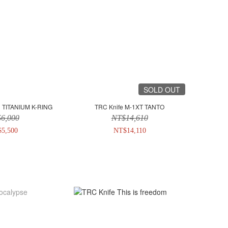
SOLD OUT
l TITANIUM K-RING
TRC Knife M-1XT TANTO
6,000
NT$14,610
5,500
NT$14,110