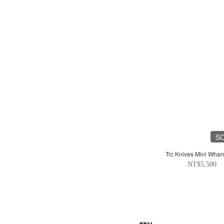
S
Trc Knives Mini Wharn
NT$5,500