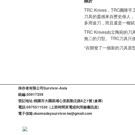
關於
TRC Knives，TR
刀具的靈感來自歷史偉人，
多用途刀，而且還是一種賦
TRC Knives由立陶宛的
無二的刀型。 TRC刀具只使
“在開發了一個新的刀具原型後
倖存者有限公司Survivor-Asia
統編:50917359
登記​地址:桃園市大園區埔心里航勤北路8之1號 (倉庫)
電話:0975511530 (上班時間來電或利用臉書訊息)
電子信箱:doomsdaysurvivor.tw@gmail.com