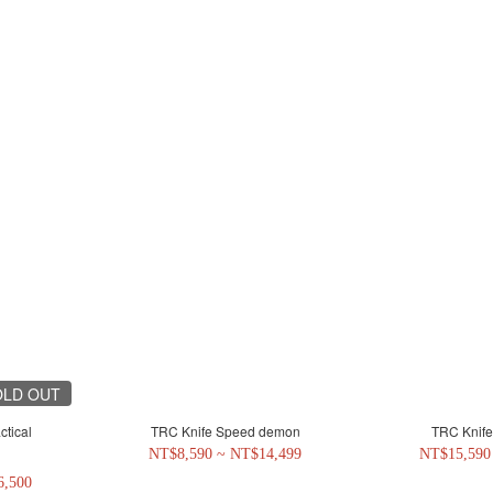
OLD OUT
tical
TRC Knife Speed demon
TRC Knife
NT$8,590 ~ NT$14,499
NT$15,590
6,500