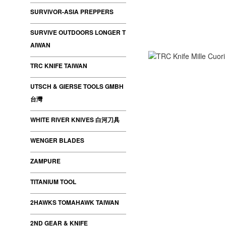
SURVIVOR-ASIA PREPPERS
SURVIVE OUTDOORS LONGER T
AIWAN
TRC KNIFE TAIWAN
UTSCH & GIERSE TOOLS GMBH
台灣
WHITE RIVER KNIVES 白河刀具
WENGER BLADES
ZAMPURE
TITANIUM TOOL
2HAWKS TOMAHAWK TAIWAN
2ND GEAR & KNIFE