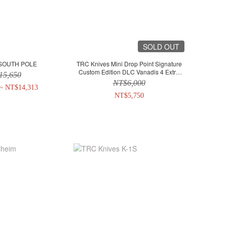
SOLD OUT
-SOUTH POLE
TRC Knives Mini Drop Point Signature
Custom Edition DLC Vanadis 4 Extra
15,650
Kydex
NT$6,000
~ NT$14,313
NT$5,750