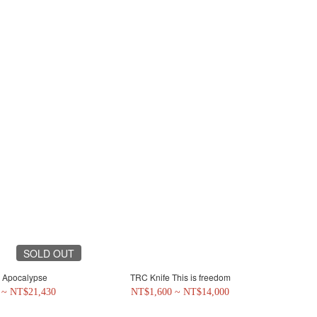
SOLD OUT
 Apocalypse
TRC Knife This is freedom
 ~ NT$21,430
NT$1,600 ~ NT$14,000