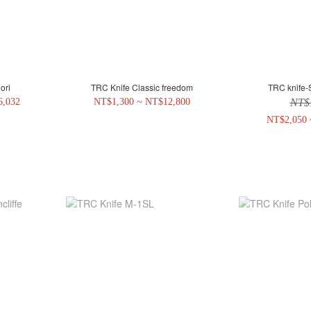
ori
TRC Knife Classic freedom
TRC knife
6,032
NT$1,300 ~ NT$12,800
NT$
NT$2,050 