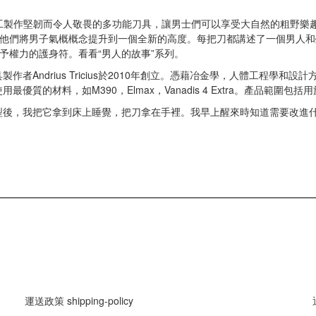
C團隊手工製作堅韌而令人敬畏的多功能刀具，讓男士們可以享受大自然的粗野
他們將男子氣概概念提升到一個全新的高度。每把刀都講述了一個男人和榮譽
予權力的護身符。看看“男人的故事”系列。
刀具製作者Andrius Tricius於2010年創立。憑藉冶金學，人體工程學
用最優質的材料，如M390，Elmax，Vanadis 4 Extra。產品
，我把它拿到床上睡覺，把刀拿在手裡。我早上醒來時知道需要改進什麼來改進原型“
運送政策 shipping-policy