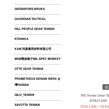
GRÄNSFORS BRUKS
GUARDIAN TACTICAL
HILL PEOPLE GEAR TAIWAN
KITANICA
KAM 邦彥應用材料有限公司
MSM戰術猴子MIL-SPEC MONKEY
OTTE GEAR TAIWAN
PROMETHEUS DESIGN WERX 台
灣TAIWAN
S
QILO_TAIWAN
TRC Knives Urban Tac
NT$17,569
SAVOTTA TAIWAN
NT$13,000 ~ NT$1