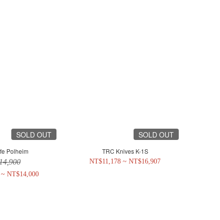
SOLD OUT
SOLD OUT
fe Polheim
TRC Knives K-1S
14,900
NT$11,178 ~ NT$16,907
 ~ NT$14,000