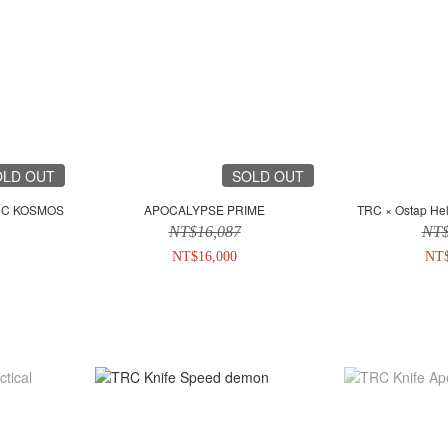
OLD OUT
SOLD OUT
 TRC KOSMOS
APOCALYPSE PRIME
TRC × Ostap He
NT$16,087
NT$
NT$16,000
NT$