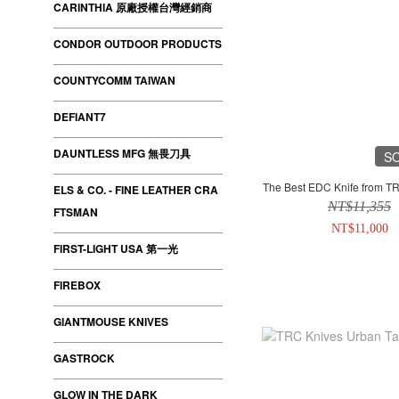
CARINTHIA 原廠授權台灣經銷商
CONDOR OUTDOOR PRODUCTS
COUNTYCOMM TAIWAN
DEFIANT7
DAUNTLESS MFG 無畏刀具
S
The Best EDC Knife from
ELS & CO. - FINE LEATHER CRA
NT$11,355
FTSMAN
NT$11,000
FIRST-LIGHT USA 第一光
FIREBOX
GIANTMOUSE KNIVES
GASTROCK
GLOW IN THE DARK