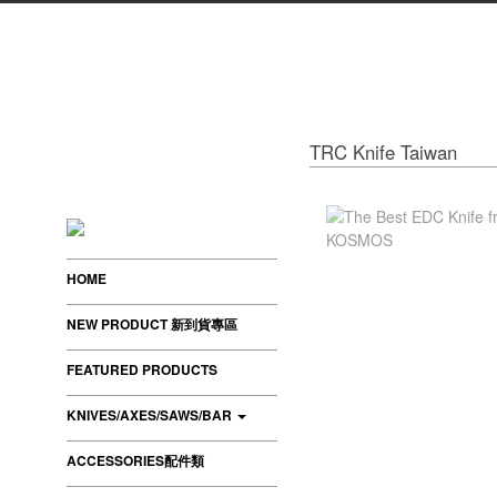
TRC Knife Taiwan
HOME
NEW PRODUCT 新到貨專區
FEATURED PRODUCTS
KNIVES/AXES/SAWS/BAR
ACCESSORIES配件類