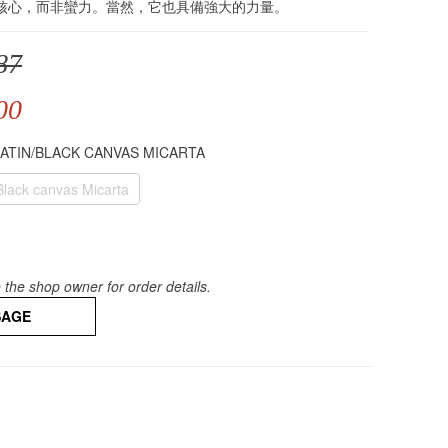
核心，而非蠻力。當然，它也具備強大的力量。
87
00
SATIN/BLACK CANVAS MICARTA
Black canvas Micarta
the shop owner for order details.
SAGE