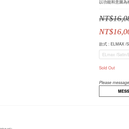
以功能和意圖為
NT$16,0
NT$16,0
款式
: ELMAX /
ELmax /Satin/
Sold Out
Please message 
MES