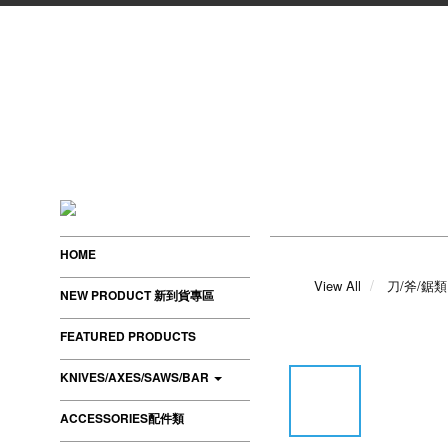
HOME
View All
刀/斧/鋸類
NEW PRODUCT 新到貨專區
FEATURED PRODUCTS
KNIVES/AXES/SAWS/BAR
ACCESSORIES配件類