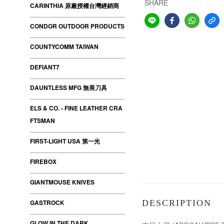
SHARE
CARINTHIA 原廠授權台灣經銷商
CONDOR OUTDOOR PRODUCTS
COUNTYCOMM TAIWAN
DEFIANT7
DAUNTLESS MFG 無畏刀具
ELS & CO. - FINE LEATHER CRA
FTSMAN
FIRST-LIGHT USA 第一光
FIREBOX
GIANTMOUSE KNIVES
GASTROCK
DESCRIPTION
GLOW IN THE DARK