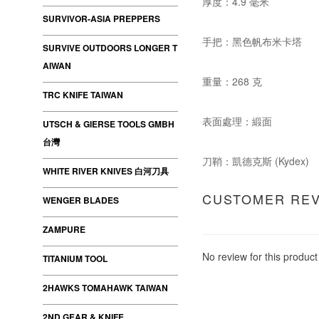
厚度：4.9 毫米
SURVIVOR-ASIA PREPPERS
手把：黑色帆布米卡塔
SURVIVE OUTDOORS LONGER T
AIWAN
重量：268 克
TRC KNIFE TAIWAN
表面處理：緞面
UTSCH & GIERSE TOOLS GMBH
台灣
刀鞘：凱德克斯 (Kydex)
WHITE RIVER KNIVES 白河刀具
CUSTOMER RE
WENGER BLADES
ZAMPURE
No review for this product
TITANIUM TOOL
2HAWKS TOMAHAWK TAIWAN
2ND GEAR & KNIFE