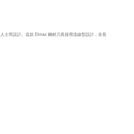
外專業人士而設計。這款 Elmax 鋼材刀具採用流線型設計，全長