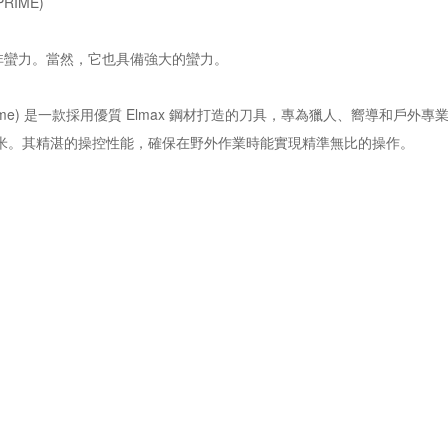
RIME)
非蠻力。當然，它也具備強大的蠻力。
se Prime) 是一款採用優質 Elmax 鋼材打造的刀具，專為獵人、嚮導和戶
0 毫米。其精湛的操控性能，確保在野外作業時能實現精準無比的操作。