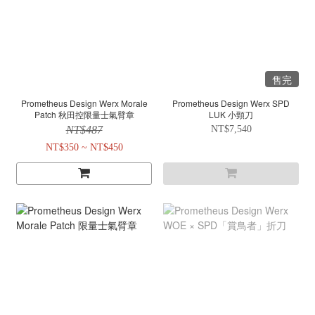
售完
Prometheus Design Werx Morale
Prometheus Design Werx SPD
Patch 秋田控限量士氣臂章
LUK 小頸刀
NT$487
NT$7,540
NT$350 ~ NT$450