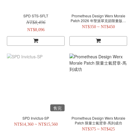
SPD STS-SFLT
Prometheus Design Werx Morale
Patch 2026 年聖派翠克節限量版士
NT$8,496
氣章
NT$350 ~ NT$450
NT$8,096
售完
SPD Invictus-SP
Prometheus Design Werx Morale
Patch 限量士氣臂章-馬到成功
NT$14,360 ~ NT$15,560
NT$375 ~ NT$425