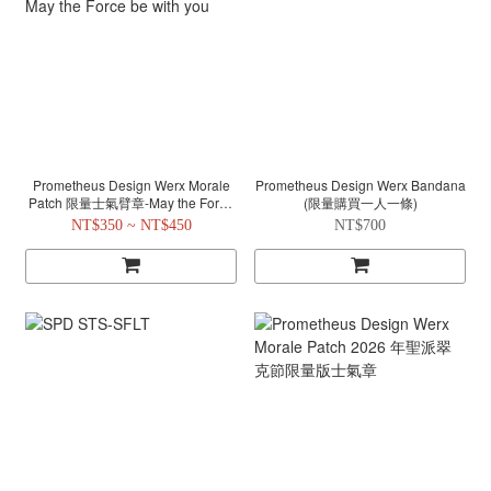
Prometheus Design Werx Morale
Prometheus Design Werx Bandana
Patch 限量士氣臂章-May the Force
(限量購買一人一條)
be with you
NT$350 ~ NT$450
NT$700