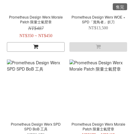
售完
Prometheus Design Werx Morale
Prometheus Design Werx WOE ×
Patch 限量士氣臂章
SPD「賞鳥者」折刀
NT$487
NT$13,500
NT$350 ~ NT$450
Prometheus Design Werx SPD
Prometheus Design Werx Morale
SPD BoB 工具
Patch 限量士氣臂章