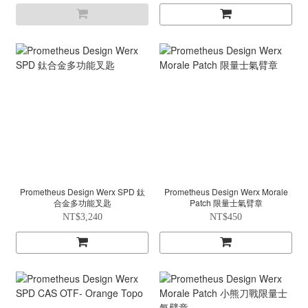
Prometheus Design Werx SPD 鈦
Prometheus Design Werx Morale
合金多功能叉匙
Patch 限量士氣臂章
NT$3,240
NT$450