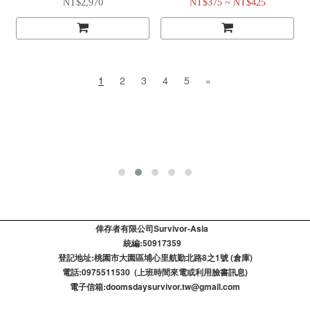
NT$2,970
NT$375 ~ NT$425
1
2
3
4
5
»
倖存者有限公司Survivor-Asia
統編:50917359
登記​地址:桃園市大園區埔心里航勤北路8之1號 (倉庫)
電話:0975511530 (上班時間來電或利用臉書訊息)
電子信箱:doomsdaysurvivor.tw@gmail.com