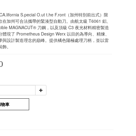
ifornia S.pecial O.ut t.he F.ront（加州特別前出式）限
在加州可合法攜帶的緊湊型自動刀。由航太級 T6061 鋁、
rucible MAGNACUT® 刀鋼，以及頂級 C3 夜光材料精密製造
了 Prometheus Design Werx 以目的為導向、精煉、
學與設計製造理念的巔峰。提供橘色陽極處理刀柄，並以雷
裝飾。
0
購物車