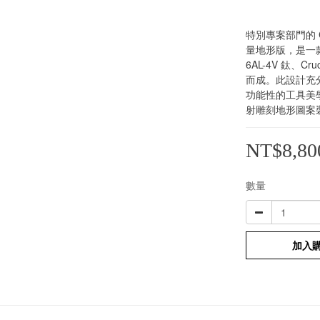
特別專案部門的 CA.l
量地形版，是一款
6AL-4V 鈦、C
而成。此設計充分體現
功能性的工具美
射雕刻地形圖案
NT$8,80
數量
加入