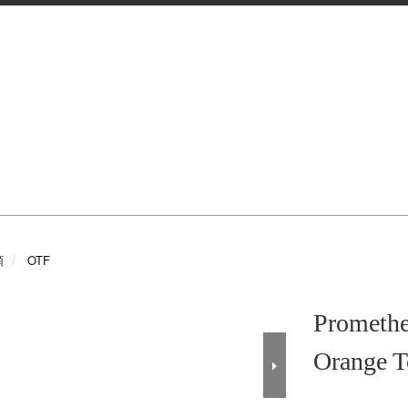
類
OTF
Prometh
Orange 