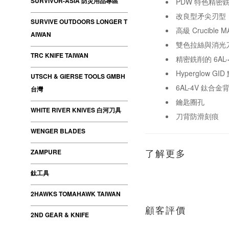
SURVIVOR-ASIA 防災用品專區
PDW 特色精密
改良型矛尖刃型
SURVIVE OUTDOORS LONGER T
高級 Crucible
AIWAN
雙色拉絲與消光
TRC KNIFE TAIWAN
精密銑削的 6AL
Hyperglow 
UTSCH & GIERSE TOOLS GMBH
6AL-4V 鈦合金
台灣
鑰匙圈孔
WHITE RIVER KNIVES 白河刀具
刀背防滑刻痕
WENGER BLADES
ZAMPURE
了解更多
鈦工具
2HAWKS TOMAHAWK TAIWAN
顧客評價
2ND GEAR & KNIFE