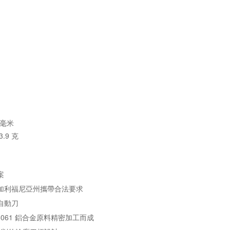
0 毫米
3.9 克
案
加利福尼亞州攜帶合法要求
自動刀
6061 鋁合金原料精密加工而成