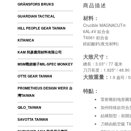
GRÄNSFORS BRUKS
商品描述
GUARDIAN TACTICAL
材料：
Crucible MAGNACUT®
HILL PEOPLE GEAR TAIWAN
6AL-4V 鈦合金
T6061 鋁合金
KITANICA
鋯鋁酸鈣(夜光材料)
KAM 邦彥應用材料有限公司
大致尺寸：
總長：3.03" / 77 毫米
MSM戰術猴子MIL-SPEC MONKEY
刀刃長度：1.925" / 48.9
大致重量：
OTTE GEAR TAIWAN
1.9 盎司 / 5
PROMETHEUS DESIGN WERX 台
特點：
灣TAIWAN
雷射雕刻地形圖
加州特殊款符合
QILO_TAIWAN
結構類型：前開
SAVOTTA TAIWAN
刀柄由航空級 T