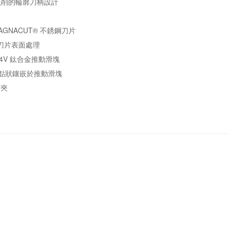
銑削的輪廓刀柄設計
 MAGNACUT® 不銹鋼刀片
刀片表面處理
-4V 鈦合金推動滑塊
GID 點狀鑲嵌於推動滑塊
背夾