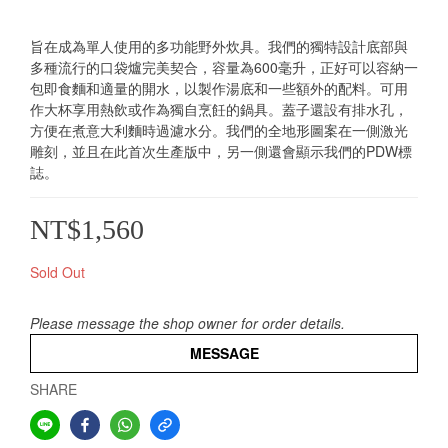
旨在成為單人使用的多功能野外炊具。我們的獨特設計底部與
多種流行的口袋爐完美契合，容量為600毫升，正好可以容納一
包即食麵和適量的開水，以製作湯底和一些額外的配料。可用
作大杯享用熱飲或作為獨自烹飪的鍋具。蓋子還設有排水孔，
方便在煮意大利麵時過濾水分。我們的全地形圖案在一側激光
雕刻，並且在此首次生產版中，另一側還會顯示我們的PDW標
誌。
NT$1,560
Sold Out
Please message the shop owner for order details.
MESSAGE
SHARE