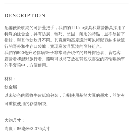
DESCRIPTION
配備便於收納的可折疊把手，我們的Ti-Line炊具和露營器具採用了
特殊的鈦合金，具有防腐、輕巧、堅固、耐用的特點，且不易留下
指紋，與其他鈦炊具不同。其寬度和高度設計可以輕鬆容納多款流
行的野外和生存口袋爐，實現高效且緊湊的烹飪組合。
我們的600毫升迷你鍋/杯子非常適合現代的野外探險者、背包客、
露營者和越野旅行者。隨時可以將它放在背包或喜愛的四輪驅動車
的手套箱中，方便使用。
材料：
鈦金屬
以未染色的回收牛皮紙箱包裝，印刷使用基於大豆的墨水，並附有
可重複使用的存儲網袋。
大約尺寸：
高度：86毫米/3.375英寸