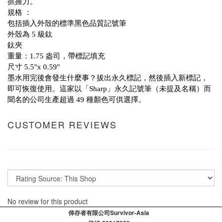
抓握力。
規格 ：
包括插入外殼的標準黑色品質記號筆
外殼為 5 級鈦
鈦夾
重量：1.75 盎司，帶標記填充
尺寸 5.5"x 0.59"
墨水用完後會發生什麼事？拔出永久標記，然後插入新標記，
即可恢復使用。這家以「Sharp」永久記號筆（未提及名稱）而
聞名的公司生產超過 49 種顏色可供選擇。
CUSTOMER REVIEWS
No review for this product
倖存者有限公司Survivor-Asia