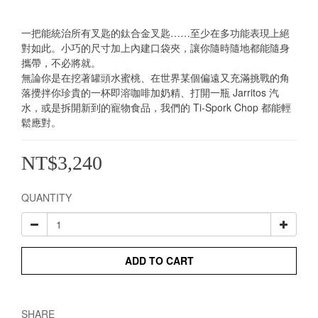
一把能統治所有叉匙的鈦合金叉匙……至少在多功能表現上絕
對如此。小巧的尺寸加上內建口袋夾，讓你隨時隨地都能隨身
攜帶，不必將就。
無論你是在挖著罐頭水蜜桃、在世界某個偏遠又充滿挑戰的角
落攪拌你珍貴的一杯即溶咖啡加奶精、打開一瓶 Jarritos 汽
水，或是拆開新到的寵物食品，我們的 Ti-Spork Chop 都能輕
鬆應對。
NT$3,240
QUANTITY
ADD TO CART
SHARE