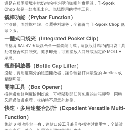
還是在艱困環境中把奶精粉拌進即溶咖啡的實用派，
Ti-Spork
Chop
都是一款表現出色、臨場即用的攪拌工具。
撬棒功能（Prybar Function）
油漆罐、固體燃料罐、金屬香料罐等，全都得向
Ti-Spork Chop
低
頭臣服。
一體式口袋夾（Integrated Pocket Clip）
由整塊 6AL-4V 五級鈦合金一體銑削而成，這款設計精巧的口袋工具
配備整合式口袋夾。隨拿即走，可直接放入口袋或固定於 MOLLE
系統。
瓶蓋開啟器（Bottle Cap Lifter）
沒錯，實用度滿分的瓶蓋開啟器，讓你輕鬆打開最愛的 Jarritos 或
精釀啤酒。
開箱工具（Box Opener）
撬棒邊角鋒利度恰到好處，可輕鬆割開任何包裹的封箱膠帶，同時
又經過修邊處理，收納時不易意外刺傷。
快速・多用途整合設計（Expedient Versatile Multi-
Function）
集結 6 種功能於一身，這款口袋工具兼具多樣性與實用性，全部濃