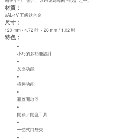
縮在小巧、整合、以用途為導向的設計之中。
材質：
6AL-4V 五級鈦合金
尺寸：
120 mm / 4.72 吋 × 26 mm / 1.02 吋
特色：
小巧的多功能設計
叉匙功能
撬棒功能
瓶蓋開啟器
開箱／開盒工具
一體式口袋夾