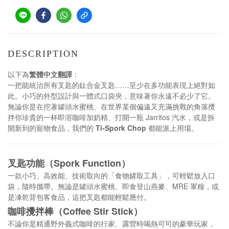
DESCRIPTION
以下為
繁體中文翻譯
：
一把能統治所有叉匙的鈦合金叉匙……至少在多功能表現上絕對如
此。小巧的外型設計與一體式口袋夾，意味著你永遠不必少了它。
無論你是在挖著罐頭水蜜桃、在世界某個偏遠又充滿挑戰的角落攪
拌你珍貴的一杯即溶咖啡加奶精、打開一瓶 Jarritos 汽水，或是拆
開新到的寵物食品，我們的
Ti-Spork Chop
都能派上用場。
叉匙功能（Spork Function）
一款小巧、高效能、技術取向的「食物鏟取工具」，可輕鬆放入口
袋，隨時攜帶。無論是罐頭水蜜桃、即食登山燕麥、MRE 軍糧，或
是凍乾背包客食品，這把叉匙都能輕鬆應付。
咖啡攪拌棒（Coffee Stir Stick）
不論你是精通野外義式咖啡的行家、露營時喝熱可可的豪華玩家，