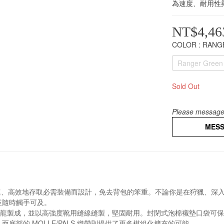
為速度、耐用性
NT$4,46
COLOR
: RAN
Ranger Green
Sold Out
Please message 
MES
心專為快速、高效地存取必需裝備而設計，免去背包的笨重。不論你是在狩獵、
並隨時觸手可及。
ura® 尼龍製成，並以高強度靴用縫線縫製，堅固耐用。封閉式泡棉襯墊口袋
底部的 MOLLE/PALS 織帶則提供了更多模組化擴充的可能。