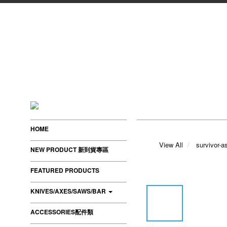
HOME
View All
survivor-a
NEW PRODUCT 新到貨專區
FEATURED PRODUCTS
KNIVES/AXES/SAWS/BAR
ACCESSORIES配件類