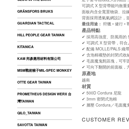
可調式 X 型背帶能均衡
GRÄNSFORS BRUKS
面板內含全寬置物袋、拉
背面採用透氣氣網設計，
GUARDIAN TACTICAL
最佳用途：
狩獵 • 健行 •
產品特點
HILL PEOPLE GEAR TAIWAN
✔ 採用高強度、防風雨的 50
✔ 可調式 X 型背帶，符
KITANICA
✔ 配備 MOLLE/PALS
✔ 含泡棉襯墊的封閉式收
KAM 邦彥應用材料有限公司
✔ 毛面魔鬼氈區塊，可牢
✔ 可向下翻開的前面板，
MSM戰術猴子MIL-SPEC MONKEY
原產地
越南
OTTE GEAR TAIWAN
材質
✔ 500D Cordura 尼龍
PROMETHEUS DESIGN WERX 台
✔ 3mm 密閉式泡棉
灣TAIWAN
✔ 層壓 Cordura／毛面
QILO_TAIWAN
CUSTOMER RE
SAVOTTA TAIWAN