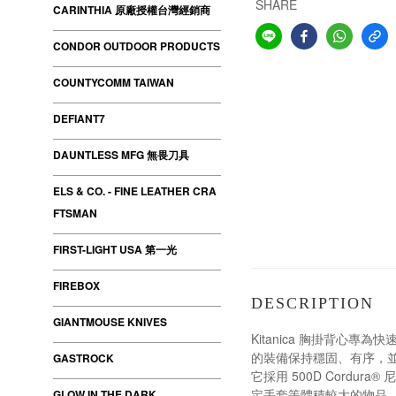
SHARE
CARINTHIA 原廠授權台灣經銷商
CONDOR OUTDOOR PRODUCTS
COUNTYCOMM TAIWAN
DEFIANT7
DAUNTLESS MFG 無畏刀具
ELS & CO. - FINE LEATHER CRA
FTSMAN
FIRST-LIGHT USA 第一光
FIREBOX
DESCRIPTION
GIANTMOUSE KNIVES
Kitanica 胸掛背
的裝備保持穩固、有序，
GASTROCK
它採用 500D Cord
定手套等體積較大的物品，而
GLOW IN THE DARK