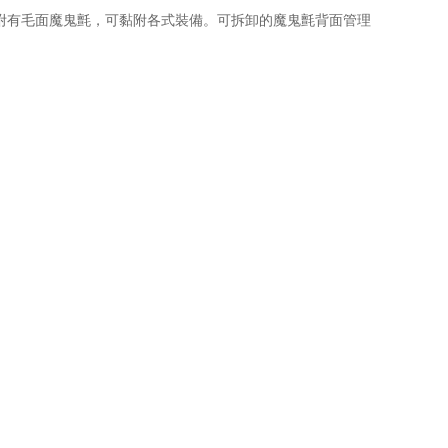
並附有毛面魔鬼氈，可黏附各式裝備。可拆卸的魔鬼氈背面管理