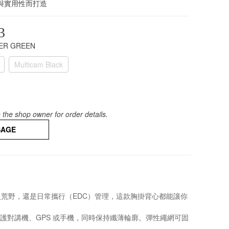
與實用性而打造
3
GER GREEN
Multicam Black
the shop owner for order details.
SAGE
深入荒野，還是日常攜行（EDC）管理，這款胸掛背心都能讓你
可保護對講機、GPS 或手機，同時保持纖薄輪廓。彈性繩網可固