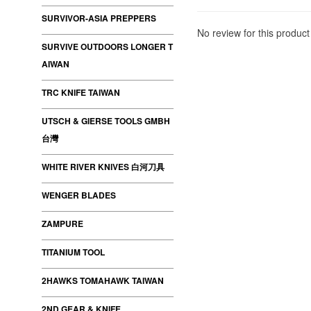
SURVIVOR-ASIA PREPPERS
No review for this product
SURVIVE OUTDOORS LONGER T
AIWAN
TRC KNIFE TAIWAN
UTSCH & GIERSE TOOLS GMBH
台灣
WHITE RIVER KNIVES 白河刀具
WENGER BLADES
ZAMPURE
TITANIUM TOOL
2HAWKS TOMAHAWK TAIWAN
2ND GEAR & KNIFE