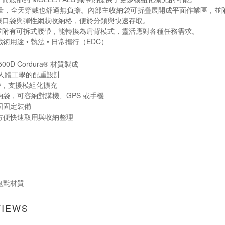
重量，全天穿戴也舒適無負擔。內部主收納袋可折疊展開成平面作業區，
鍊口袋與彈性網狀收納格，便於分類與快速存取。
並附有可拆式腰帶，能轉換為肩背模式，靈活應對各種任務需求。
 戰術用途 • 執法 • 日常攜行（EDC）
0D Cordura® 材質製成
合人體工學的配重設計
 織帶，支援模組化擴充
納袋，可容納對講機、GPS 或手機
固固定裝備
方便快速取用與收納整理
魔鬼氈材質
VIEWS