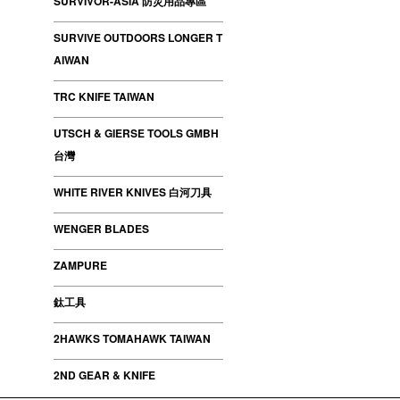
SURVIVOR-ASIA 防災用品專區
SURVIVE OUTDOORS LONGER T
AIWAN
TRC KNIFE TAIWAN
UTSCH & GIERSE TOOLS GMBH
台灣
WHITE RIVER KNIVES 白河刀具
WENGER BLADES
ZAMPURE
鈦工具
2HAWKS TOMAHAWK TAIWAN
2ND GEAR & KNIFE