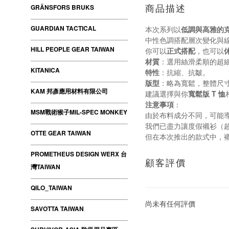
GRÄNSFORS BRUKS
商品描述
GUARDIAN TACTICAL
本次系列以
低調與高雅的
中性色調搭配層次變化與
HILL PEOPLE GEAR TAIWAN
你可以
正式搭配
，也可以
材質
：選用絲滑柔順的超
KITANICA
特性
：抗縮、抗皺。
版型
：略為寬鬆，整體尺
KAM 邦彥應用材料有限公司
建議選擇與你
寬鬆版 T 恤
注意事項
：
MSM戰術猴子MIL-SPEC MONKEY
由於布料成分不同，可能
我們已盡力讓度假襯衫（超細
OTTE GEAR TAIWAN
但在本次推出的款式中，
PROMETHEUS DESIGN WERX 台
顧客評價
灣TAIWAN
QILO_TAIWAN
尚未有任何評價
SAVOTTA TAIWAN