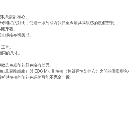
克制
為設計核心。
線條粗細的對比，使這一系列成為我們至今最具高級感的度假套裝。
休閒穿著
。
細旦纖維布料製成。
寸正常。
相同的尺寸。
導致染色或印花顏色略有差異。
旦聚酯纖維）與 EDC Mk. II 短褲（棉質彈性防撕布）之間的圖案顏
襯衫與短褲的印花色調仍可能
不完全一致
。