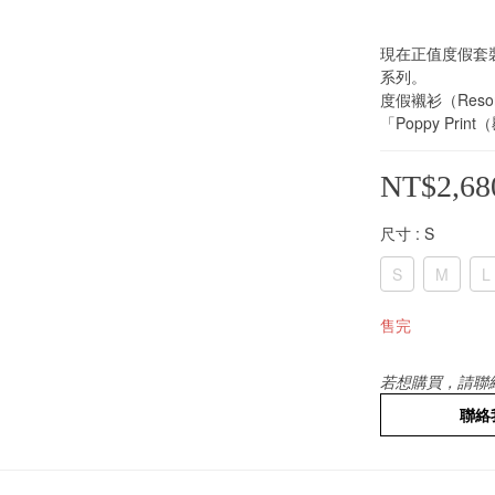
現在正值度假套裝季
系列。
度假襯衫（Resort
「Poppy Pri
NT$2,68
尺寸
: S
S
M
L
售完
若想購買，請聯
聯絡