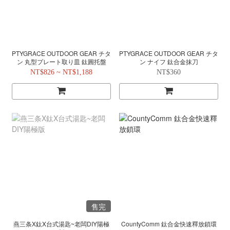
PTYGRACE OUTDOOR GEAR チタ
PTYGRACE OUTDOOR GEAR チタ
ン 丸型プレート取り皿 鈦圓托盤
ン ナイフ 鈦合金抹刀
NT$826 ~ NT$1,188
NT$360
售完
燕三条X鈦X台式湯匙~老闆DIY陽極
CountyComm 鈦合金快速釋放鎖環