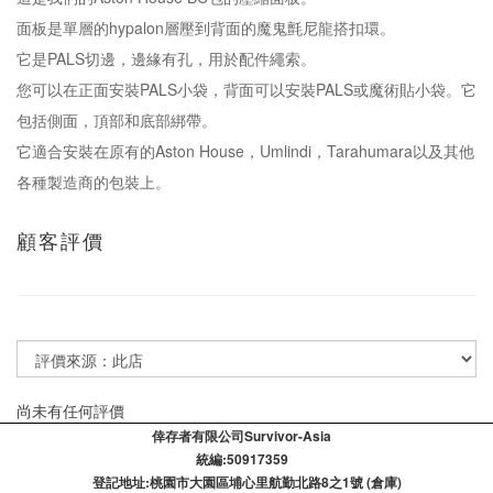
面板是單層的hypalon層壓到背面的魔鬼氈尼龍搭扣環。
它是PALS切邊，邊緣有孔，用於配件繩索。
您可以在正面安裝PALS小袋，背面可以安裝PALS或魔術貼小袋。它
包括側面，頂部和底部綁帶。
它適合安裝在原有的Aston House，Umlindi，Tarahumara以及其他
各種製造商的包裝上。
顧客評價
尚未有任何評價
倖存者有限公司Survivor-Asia
統編:50917359
登記​地址:桃園市大園區埔心里航勤北路8之1號 (倉庫)