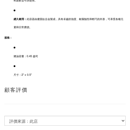
料新鮮並可供使用。
經久耐用：
此容器由優質鈦合金製成，具有卓越的強度、耐腐蝕性和輕巧的外形，可承受各種元
素和日常磨損。
規格：
燃油容量：0.45 盎司
尺寸：2" x 0.5"
顧客評價