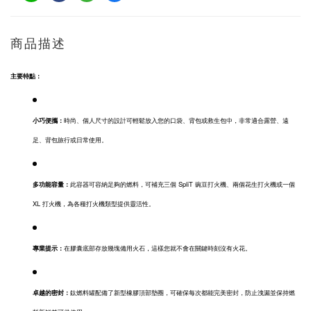
商品描述
主要特點：
小巧便攜：
時尚、個人尺寸的設計可輕鬆放入您的口袋、背包或救生包中，非常適合露營、遠
足、背包旅行或日常使用。
多功能容量：
此容器可容納足夠的燃料，可補充三個 SpliT 豌豆打火機、兩個花生打火機或一個
XL 打火機，為各種打火機類型提供靈活性。
專業提示：
在膠囊底部存放幾塊備用火石，這樣您就不會在關鍵時刻沒有火花。
卓越的密封：
鈦燃料罐配備了新型橡膠頂部墊圈，可確保每次都能完美密封，防止洩漏並保持燃