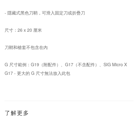
- 隱藏式黑色刀鞘，可滑入固定刀或折疊刀
尺寸：26 x 20 厘米
刀鞘和槍套不包含在內
G 尺寸範例：G19（附配件）、G17（不含配件）、SIG Micro X
G17 - 更大的 G 尺寸無法放入此包
了解更多