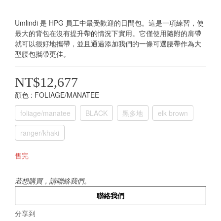
Umlindi 是 HPG 員工中最受歡迎的日間包。這是一項練習，使
最大的背包在沒有提升帶的情況下實用。它僅使用隨附的肩帶
就可以很好地攜帶，並且通過添加我們的一條可選腰帶作為大
型腰包攜帶更佳。
NT$12,677
顏色
: FOLIAGE/MANATEE
foliage/manatee
BLACK
黑多地
elk brown
ranger/khaki
售完
若想購買，請聯絡我們。
聯絡我們
分享到