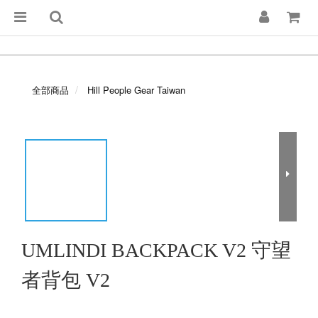
全部商品
Hill People Gear Taiwan
UMLINDI BACKPACK V2 守望
者背包 V2