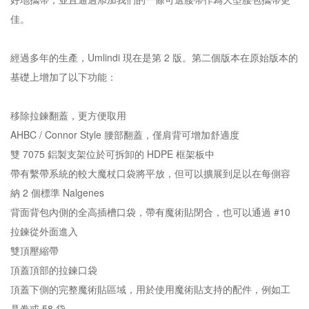
佳。
經過多年的生產，Umlindi 現在是第 2 版。第二個版本在原始版本的
基礎上增加了以下功能：
移除拉鍊翻蓋，更方便取用
AHBC / Connor Style 腰部翻蓋，僅肩背可增加舒適度
雙 7075 鋁製支架位於可拆卸的 HDPE 框架板中
帶有繫帶系統的較大魔杖口袋將平放，但可以擴展到足以在每側容
納 2 個標準 Nalgenes
背面背包內側的全高插槽口袋，帶有魔術貼閉合，也可以通過 #10
拉鍊從外面進入
雙頂壓縮帶
頂蓋頂部的拉鍊口袋
頂蓋下側的完整魔術貼區域，用於使用魔術貼支持的配件，例如工
具卷或 58 袋