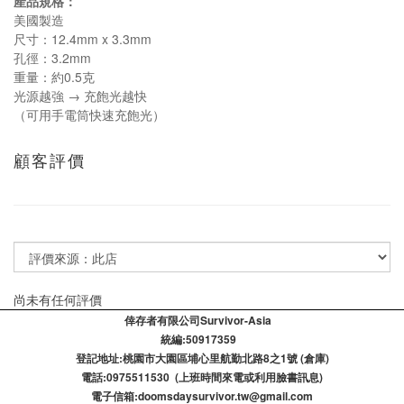
產品規格：
美國製造
尺寸：12.4mm x 3.3mm
孔徑：3.2mm
重量：約0.5克
光源越強 → 充飽光越快
（可用手電筒快速充飽光）
顧客評價
尚未有任何評價
倖存者有限公司Survivor-Asia
統編:50917359
登記​地址:桃園市大園區埔心里航勤北路8之1號 (倉庫)
電話:0975511530 (上班時間來電或利用臉書訊息)
電子信箱:doomsdaysurvivor.tw@gmail.com