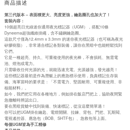
商品描述
第三代版本 – 表面積更大、亮度更強，鑰匙圈孔也加大了！
套裝內容：
10個超亮日光綠迷你通用夜光標記器（UGM），搭配10條
Dyneema超強纖維掛繩，含不鏽鋼鑰匙圈。
這款尺寸僅為12.4mm x 3.3mm 的迷你夜光標記器（也可稱為夜光
矽膠樹脂），非常適合標記各類裝備，讓你在黑暗中也能輕鬆找到
它們。
它是一種超亮、持久、可重複使用的夜光棒，不會損耗、無需電
池、燈泡或電力。
只需吸收任何光源的光，就能迅速充電。光源越強，發光越亮！
這些標記器最初是作為潛艇上的應急標示使用，負責標記生存裝
備。海軍當時的要求是：「不需電力、堅固耐用、可重複使用、非
核能材料」。
如今，我們把它用在各種地方，例如掛在飯店門把上，協助夜間緊
急撤離時辨認出口。
要在黑暗貨艙中找到裝備、快速標記，從沒這麼簡單過！
你可以把UGM掛在鑰匙、電燈開關、拉鍊、背包、門把、瓦斯閥、
電視遙控器、應急包（BOB、SHTF包）、急救包等上面。
每個UGM皆為手工精修