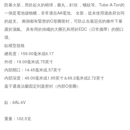
防暴火柴，用於起火的棉球，藥丸，針頭 ，螺紋等。Tube-A-Ton的
一側是電池儲物櫃，非常適合AA電池。 全新，從未使用過政府合同
的超支。 兩側都有緊密的O形圈密封，可防止在最惡劣的條件下暴
露於濕氣。 具有用於掛繩的大圈孔和用於EDC（日常攜帶）的開口
環。
鈦模型規格
總長度：159.00毫米或6.17
外徑：19.00毫米或.75英寸
內部開口：14.45毫米或.57英寸
內部深度：49.00毫米或1.95英寸＆69.2毫米或2.72英寸
蓋子通過法蘭固定到蓋密封（內部O形圈）
鈦：6AL-4V
重量：102.5克