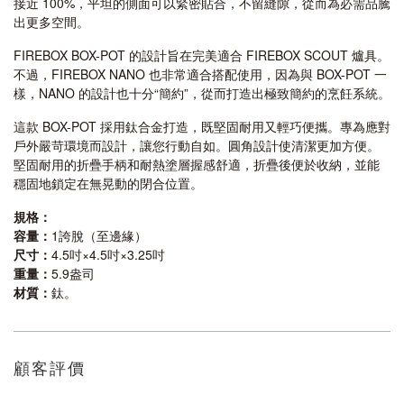
接近 100%，平坦的側面可以緊密貼合，不留縫隙，從而為必需品騰
出更多空間。
FIREBOX BOX-POT 的設計旨在完美適合 FIREBOX SCOUT 爐具。
不過，FIREBOX NANO 也非常適合搭配使用，因為與 BOX-POT 一
樣，NANO 的設計也十分“簡約”，從而打造出極致簡約的烹飪系統。
這款 BOX-POT 採用鈦合金打造，既堅固耐用又輕巧便攜。專為應對
戶外嚴苛環境而設計，讓您行動自如。圓角設計使清潔更加方便。
堅固耐用的折疊手柄和耐熱塗層握感舒適，折疊後便於收納，並能
穩固地鎖定在無晃動的閉合位置。
規格：
容量：
1誇脫（至邊緣）
尺寸：
4.5吋×4.5吋×3.25吋
重量：
5.9盎司
材質：
鈦。
顧客評價