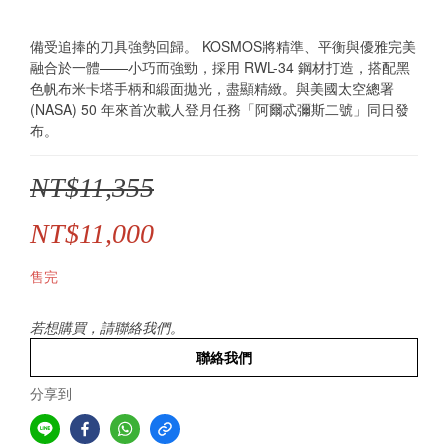
備受追捧的刀具強勢回歸。 KOSMOS將精準、平衡與優雅完美
融合於一體——小巧而強勁，採用 RWL-34 鋼材打造，搭配黑
色帆布米卡塔手柄和緞面拋光，盡顯精緻。與美國太空總署 
(NASA) 50 年來首次載人登月任務「阿爾忒彌斯二號」同日發
布。
NT$11,355
NT$11,000
售完
若想購買，請聯絡我們。
聯絡我們
分享到