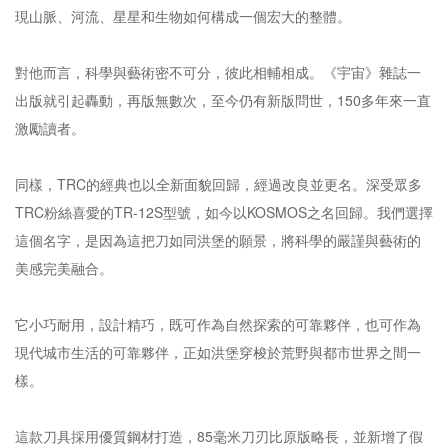
現山脈、河流、星星和生物如何構成一個宏大的整體。
對他而言，科學與藝術密不可分，彼此相輔相成。《宇宙》雜誌一
出版就引起轟動，再版無數次，至今仍有新版問世，150多年來一直
激勵讀者。
同樣，TRC的經典也以全新面貌回歸，經過改良並更名。深受眾多
TRC粉絲喜愛的TR-12S型號，如今以KOSMOS之名回歸。我們選擇
這個名字，是因為這把刀如同洪堡的願景，將科學的嚴謹與藝術的
美感完美融合。
它小巧耐用，設計精巧，既可作為自然探索的可靠夥伴，也可作為
現代城市生活的可靠夥伴，正如洪堡穿梭於荒野與都市世界之間一
樣。
這款刀具採用優質鋼材打造，85毫米刀刃比原版略長，並新增了假