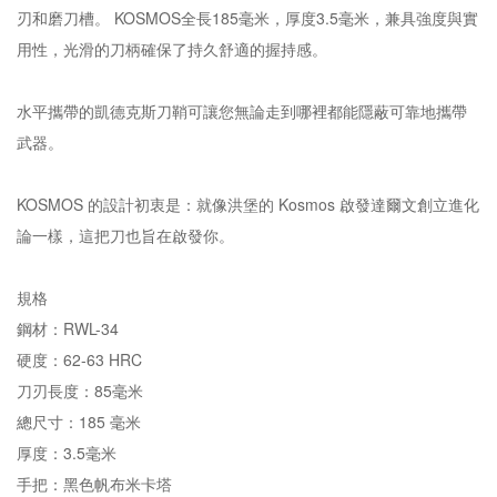
刃和磨刀槽。 KOSMOS全長185毫米，厚度3.5毫米，兼具強度與實
用性，光滑的刀柄確保了持久舒適的握持感。
水平攜帶的凱德克斯刀鞘可讓您無論走到哪裡都能隱蔽可靠地攜帶
武器。
KOSMOS 的設計初衷是：就像洪堡的 Kosmos 啟發達爾文創立進化
論一樣，這把刀也旨在啟發你。
規格
鋼材：RWL-34
硬度：62-63 HRC
刀刃長度：85毫米
總尺寸：185 毫米
厚度：3.5毫米
手把：黑色帆布米卡塔