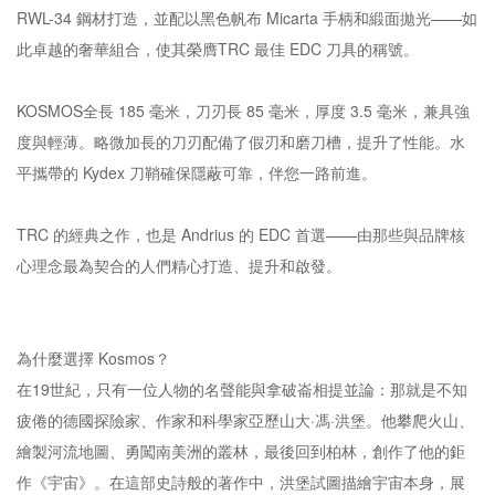
RWL-34 鋼材打造，並配以黑色帆布 Micarta 手柄和緞面拋光——如
此卓越的奢華組合，使其榮膺TRC 最佳 EDC 刀具的稱號。
KOSMOS全長 185 毫米，刀刃長 85 毫米，厚度 3.5 毫米，兼具強
度與輕薄。略微加長的刀刃配備了假刃和磨刀槽，提升了性能。水
平攜帶的 Kydex 刀鞘確保隱蔽可靠，伴您一路前進。
TRC 的經典之作，也是 Andrius 的 EDC 首選——由那些與品牌核
心理念最為契合的人們精心打造、提升和啟發。
為什麼選擇 Kosmos？
在19世紀，只有一位人物的名聲能與拿破崙相提並論：那就是不知
疲倦的德國探險家、作家和科學家亞歷山大·馮·洪堡。他攀爬火山、
繪製河流地圖、勇闖南美洲的叢林，最後回到柏林，創作了他的鉅
作《宇宙》。在這部史詩般的著作中，洪堡試圖描繪宇宙本身，展