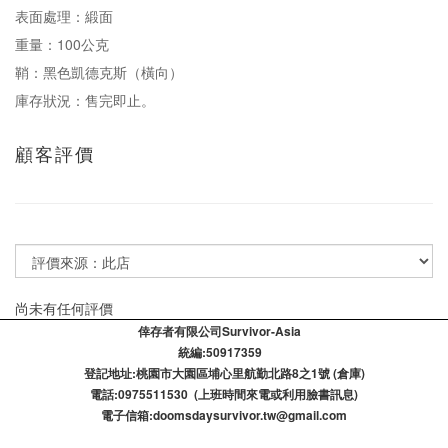
表面處理：緞面
重量：100公克
鞘：黑色凱德克斯（橫向）
庫存狀況：售完即止。
顧客評價
尚未有任何評價
倖存者有限公司Survivor-Asia
統編:50917359
登記​地址:桃園市大園區埔心里航勤北路8之1號 (倉庫)
電話:0975511530 (上班時間來電或利用臉書訊息)
電子信箱:doomsdaysurvivor.tw@gmail.com