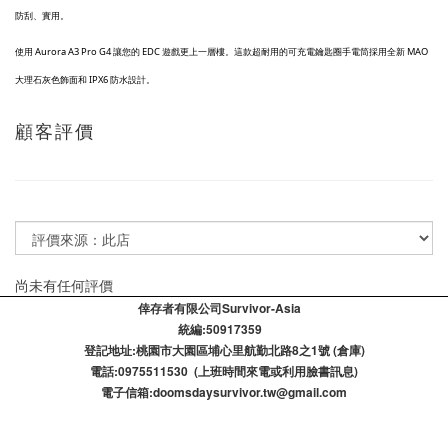
防刮、實用。
使用 Aurora A3 Pro G4 讓您的 EDC 遊戲更上一層樓。這款超耐用的可充電鑰匙圈手電筒採用全新 MAO
大理石灰色飾面和 IPX6 防水設計。
顧客評價
尚未有任何評價
倖存者有限公司Survivor-Asia
統編:50917359
登記​地址:桃園市大園區埔心里航勤北路8之1號 (倉庫)
電話:0975511530 (上班時間來電或利用臉書訊息)
電子信箱:doomsdaysurvivor.tw@gmail.com