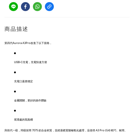
商品描述
第四代Aurora A3Pro改進了以下規格，
USB-C充電，充電快速方便
充電口蓋更穩定
金屬開關，更好的操作體驗
尾環處的氚瓶槽
與前代一樣，同樣採用 7075 鋁合金材質，並經過硬質陽極氧化處理，這使得 A3 Pro (G4) 輕巧、耐用、