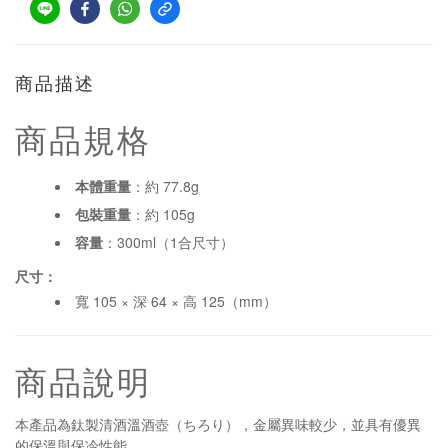
商品描述
商品規格
本體重量
：約 77.8g
包裝重量
：約 105g
容量
：300ml（1合尺寸）
尺寸：
寬 105 × 深 64 × 高 125（mm）
商品說明
本產品為鈦製清酒溫酒壺（ちろり），金屬異味較少，並具有優異
的保溫與保冷性能。