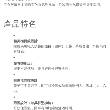
不會破壞日本酒原有的香氣與風味，從冷酒到熱燗皆可廣泛享用。
產品特色
精美槌目紋設計
採用展現職人技藝的槌目（錘紋）工藝，手感舒適，外觀高雅
有質感。
藤卷握把設計
握把不易傳熱，兼具好握性與安全性。
附導流壺嘴設計
蓋子可不需取下，即可將冷酒或熱燗順暢倒入小酒杯（ぐい呑
み）。
附蓋設計（兼具杯墊功能）
可鎖住香氣，同時有助於縮短溫酒時間。