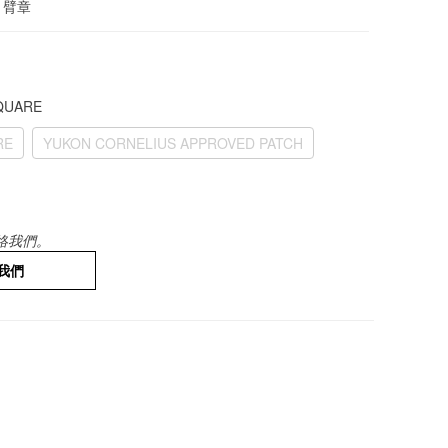
ar 臂章
SQUARE
RE
YUKON CORNELIUS APPROVED PATCH
絡我們。
我們