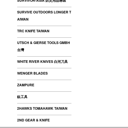
SURVIVOR-ASIA 防災用品專區
SURVIVE OUTDOORS LONGER T
AIWAN
TRC KNIFE TAIWAN
UTSCH & GIERSE TOOLS GMBH
台灣
WHITE RIVER KNIVES 白河刀具
WENGER BLADES
ZAMPURE
鈦工具
2HAWKS TOMAHAWK TAIWAN
2ND GEAR & KNIFE