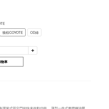
OTE
狼棕COYOTE
OD綠
購物車
需要具有彈簧式固定門的快速啟動功能。 薄型一件式整體鋼沖壓