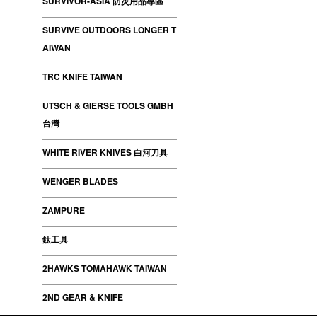
SURVIVOR-ASIA 防災用品專區
SURVIVE OUTDOORS LONGER T
AIWAN
TRC KNIFE TAIWAN
UTSCH & GIERSE TOOLS GMBH
台灣
WHITE RIVER KNIVES 白河刀具
WENGER BLADES
ZAMPURE
鈦工具
2HAWKS TOMAHAWK TAIWAN
2ND GEAR & KNIFE