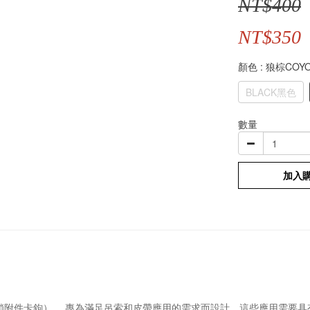
NT$400
NT$350
顏色
: 狼棕COY
BLACK黑色
數量
加入
. （常規閂鎖附件卡鉤）。 專為滿足吊索和皮帶應用的需求而設計，這些應用