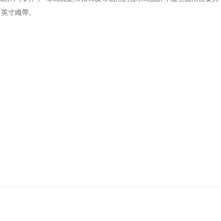
1英寸織帶。