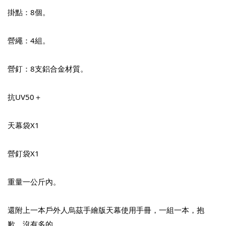
掛點：8個。
營繩：4組。
營釘：8支鋁合金材質。
抗UV50＋
天幕袋X1
營釘袋X1
重量一公斤內。
還附上一本戶外人烏茲手繪版天幕使用手冊，一組一本，抱
歉，沒有多的。