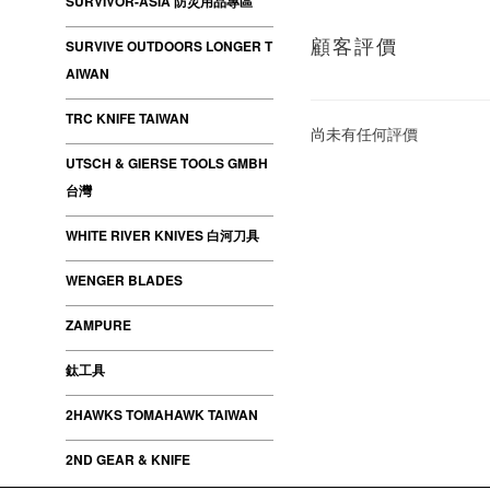
SURVIVOR-ASIA 防災用品專區
顧客評價
SURVIVE OUTDOORS LONGER T
AIWAN
TRC KNIFE TAIWAN
尚未有任何評價
UTSCH & GIERSE TOOLS GMBH
台灣
WHITE RIVER KNIVES 白河刀具
WENGER BLADES
ZAMPURE
鈦工具
2HAWKS TOMAHAWK TAIWAN
2ND GEAR & KNIFE