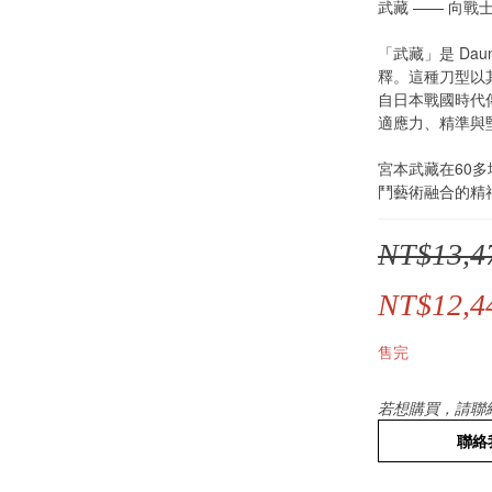
武藏 —— 向戰
「武藏」是 Daunt
釋。這種刀型以
自日本戰國時代
適應力、精準與
宮本武藏在60
鬥藝術融合的精
NT$13,4
NT$12,4
售完
若想購買，請聯
聯絡