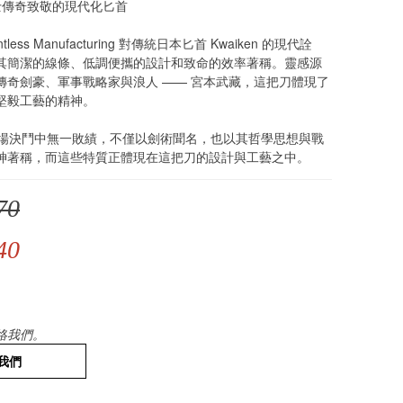
士傳奇致敬的現代化匕首
less Manufacturing 對傳統日本匕首 Kwaiken 的現代詮
其簡潔的線條、低調便攜的設計和致命的效率著稱。靈感源
傳奇劍豪、軍事戰略家與浪人 —— 宮本武藏，這把刀體現了
堅毅工藝的精神。
多場決鬥中無一敗績，不僅以劍術聞名，也以其哲學思想與戰
神著稱，而這些特質正體現在這把刀的設計與工藝之中。
70
40
絡我們。
我們