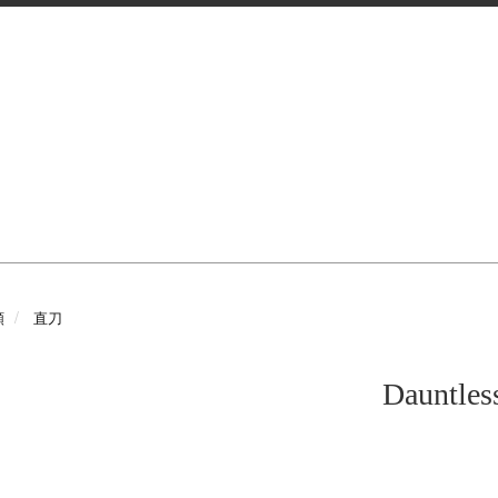
類
直刀
Dauntle