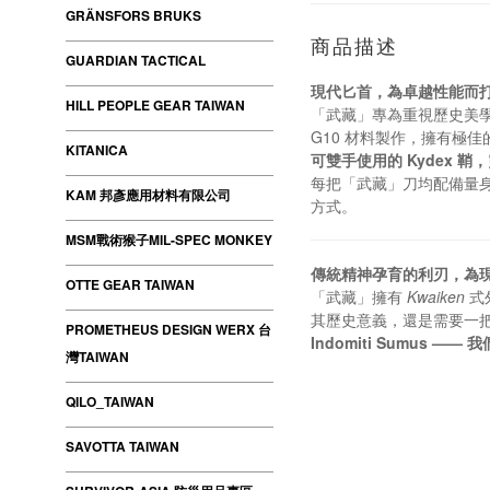
GRÄNSFORS BRUKS
商品描述
GUARDIAN TACTICAL
現代匕首，為卓越性能而
HILL PEOPLE GEAR TAIWAN
「武藏」專為重視歷史美學與
G10 材料製作，擁有極佳
KITANICA
可雙手使用的 Kydex 鞘
每把「武藏」刀均配備量身
KAM 邦彥應用材料有限公司
方式。
MSM戰術猴子MIL-SPEC MONKEY
傳統精神孕育的利刃，為
OTTE GEAR TAIWAN
「武藏」擁有
Kwaiken
式
其歷史意義，還是需要一
PROMETHEUS DESIGN WERX 台
Indomiti Sumus —
灣TAIWAN
QILO_TAIWAN
SAVOTTA TAIWAN