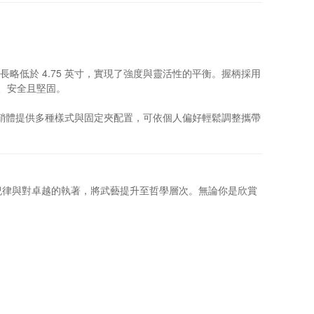
長略低於 4.75 英寸，實現了強度與靈活性的平衡。握柄採用
潔、安全且堅固。
。鞘體提供多種樣式與固定夾配置，可依個人偏好輕鬆調整攜帶
紀律與對卓越的執著，將武藝提升至哲學層次。無論你是欣賞
。