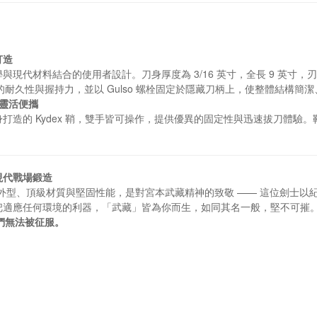
打造
現代材料結合的使用者設計。刀身厚度為 3/16 英寸，全長 9 英寸，刃
的耐久性與握持力，並以 Gulso 螺栓固定於隱藏刀柄上，使整體結構簡
，靈活便攜
打造的 Kydex 鞘，雙手皆可操作，提供優異的固定性與迅速拔刀體驗
現代戰場鍛造
外型、頂級材質與堅固性能，是對宮本武藏精神的致敬 —— 這位劍士以
把適應任何環境的利器，「武藏」皆為你而生，如同其名一般，堅不可摧
— 我們無法被征服。