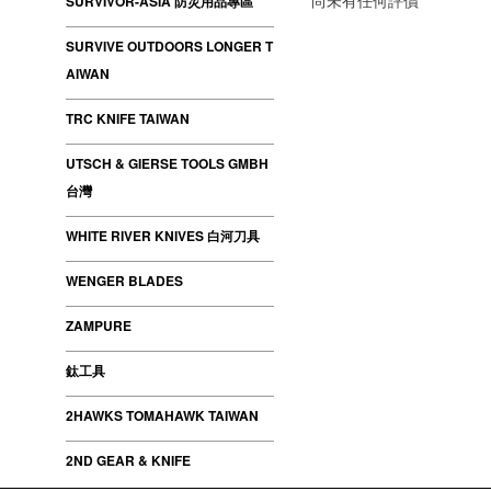
尚未有任何評價
SURVIVOR-ASIA 防災用品專區
SURVIVE OUTDOORS LONGER T
AIWAN
TRC KNIFE TAIWAN
UTSCH & GIERSE TOOLS GMBH
台灣
WHITE RIVER KNIVES 白河刀具
WENGER BLADES
ZAMPURE
鈦工具
2HAWKS TOMAHAWK TAIWAN
2ND GEAR & KNIFE