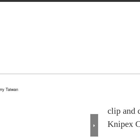
rry Taiwan
clip and 
Knipex 