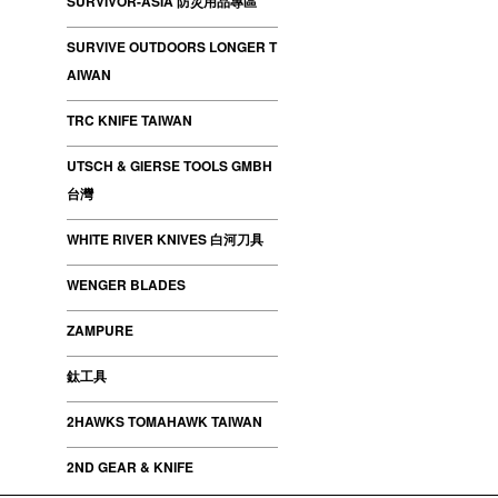
SURVIVOR-ASIA 防災用品專區
SURVIVE OUTDOORS LONGER T
AIWAN
TRC KNIFE TAIWAN
UTSCH & GIERSE TOOLS GMBH
台灣
WHITE RIVER KNIVES 白河刀具
WENGER BLADES
ZAMPURE
鈦工具
2HAWKS TOMAHAWK TAIWAN
2ND GEAR & KNIFE