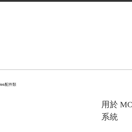
ries配件類
用於 MOL
系統