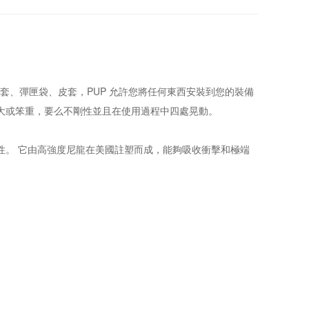
 從刀套、彈匣袋、皮套，PUP 允許您將任何東西安裝到您的裝備
積大或笨重，要么不剛性並且在使用過程中四處晃動。
用性。 它由高強度尼龍在美國註塑而成，能夠吸收衝擊和極端