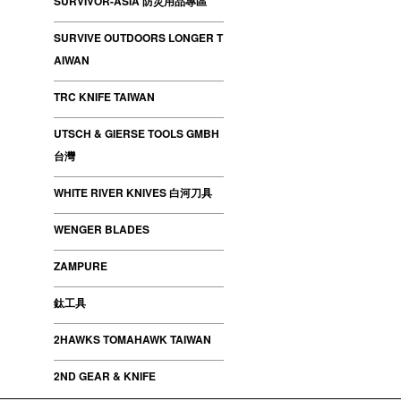
SURVIVOR-ASIA 防災用品專區
SURVIVE OUTDOORS LONGER T
AIWAN
TRC KNIFE TAIWAN
UTSCH & GIERSE TOOLS GMBH
台灣
WHITE RIVER KNIVES 白河刀具
WENGER BLADES
ZAMPURE
鈦工具
2HAWKS TOMAHAWK TAIWAN
2ND GEAR & KNIFE