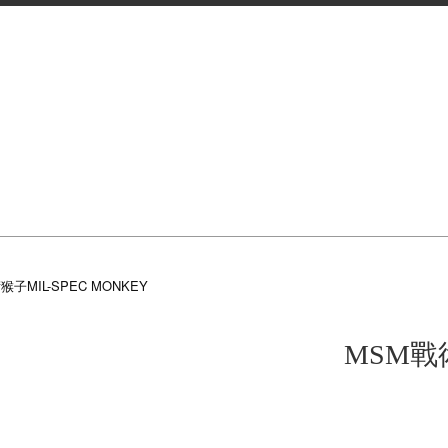
子MIL-SPEC MONKEY
MSM戰