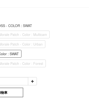
BOSS - COLOR : SWAT
orale Patch - Color : Multicam
orale Patch - Color : Urban
Color : SWAT
rale Patch - Color : Forest
購物車