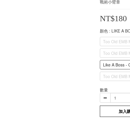
戰術小臂章
NT$180
顏色
: LIKE A 
Too Old EMB M
Too Old EMB M
Like A Boss - 
Too Old EMB Mo
數量
加入